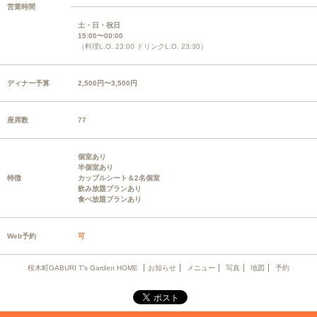
営業時間
土・日・祝日
15:00〜00:00
（料理L.O. 23:00 ドリンクL.O. 23:30）
ディナー予算
2,500円〜3,500円
座席数
77
個室あり
半個室あり
特徴
カップルシート＆2名個室
飲み放題プランあり
食べ放題プランあり
Web予約
可
桜木町GABURI T’s Garden HOME
お知らせ
メニュー
写真
地図
予約