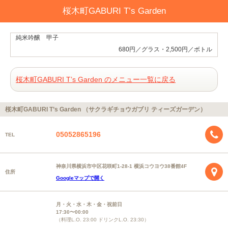
桜木町GABURI T’s Garden
純米吟醸 甲子
680円／グラス・2,500円／ボトル
桜木町GABURI T’s Garden のメニュー一覧に戻る
桜木町GABURI T’s Garden （サクラギチョウガブリ ティーズガーデン）
05052865196
TEL
神奈川県横浜市中区花咲町1-28-1 横浜コウヨウ38番館4F
住所
Googleマップで開く
月・火・水・木・金・祝前日
17:30〜00:00
（料理L.O. 23:00 ドリンクL.O. 23:30）