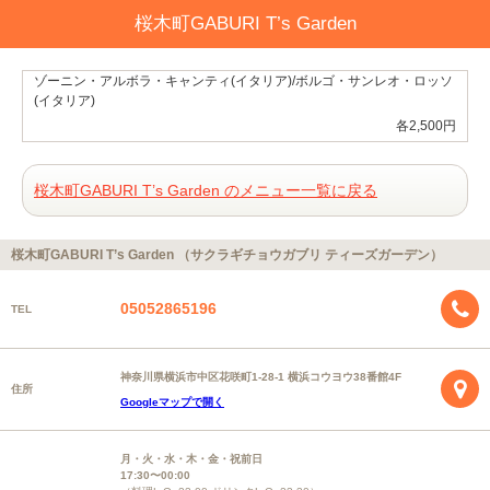
桜木町GABURI T’s Garden
ゾーニン・アルボラ・キャンティ(イタリア)/ボルゴ・サンレオ・ロッソ
(イタリア)
各2,500円
桜木町GABURI T’s Garden のメニュー一覧に戻る
桜木町GABURI T’s Garden （サクラギチョウガブリ ティーズガーデン）
05052865196
TEL
神奈川県横浜市中区花咲町1-28-1 横浜コウヨウ38番館4F
住所
Googleマップで開く
月・火・水・木・金・祝前日
17:30〜00:00