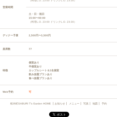
（料理L.O. 23:00 ドリンクL.O. 23:30）
営業時間
土・日・祝日
15:00〜00:00
（料理L.O. 23:00 ドリンクL.O. 23:30）
ディナー予算
2,500円〜3,500円
座席数
77
個室あり
半個室あり
特徴
カップルシート＆2名個室
飲み放題プランあり
食べ放題プランあり
Web予約
可
桜木町GABURI T’s Garden HOME
お知らせ
メニュー
写真
地図
予約